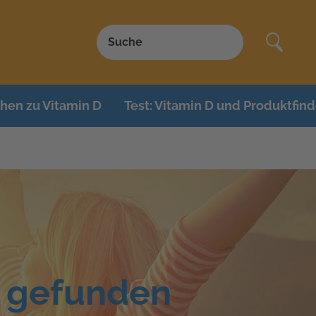
hen zu Vitamin D
Test: Vitamin D und Produktfind
t gefunden