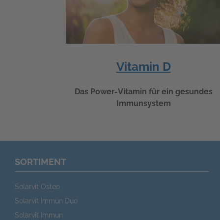
Vitamin D
Das Power-Vitamin für ein gesundes
Immunsystem
SORTIMENT
Solarvit Osteo
Solarvit Immun Duo
Solarvit Immun