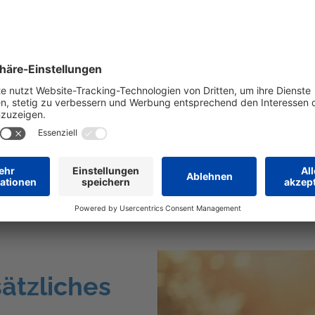
Einzigartige
Vitamin K2 
Geschmacksn
unabhängig 
Zu Solarvit Ost
ätzliches