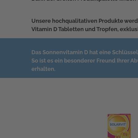
Unsere hochqualitativen Produkte werde
Vitamin D Tabletten und Tropfen, exklus
Das Sonnenvitamin D hat eine Schlüsself
So ist es ein besonderer Freund Ihrer A
erhalten.