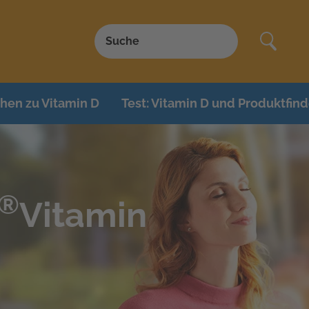
hen zu Vitamin D
Test: Vitamin D und Produktfind
®
Vitamin