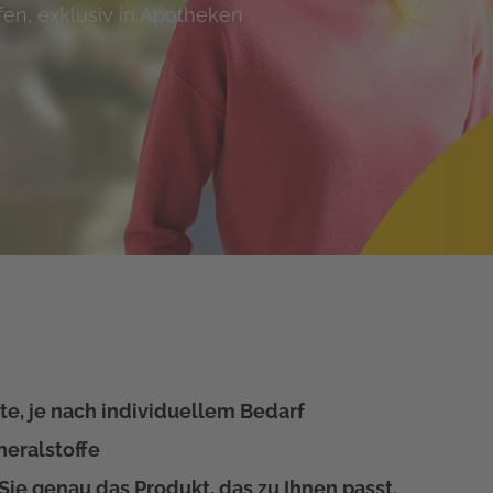
fen, exklusiv in Apotheken
te, je nach individuellem Bedarf
neralstoffe
Sie genau das Produkt, das zu Ihnen passt.