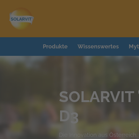
Produkte
Wissenswertes
Myt
SOLARVIT
D3
Die Innovation aus Österreich: