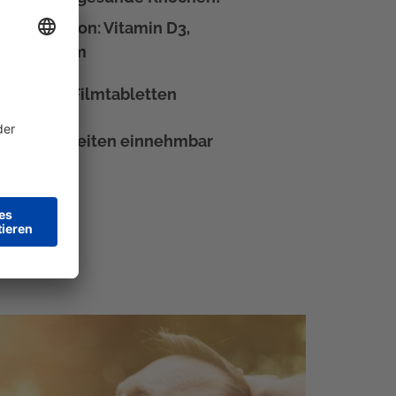
 Kombination: Vitamin D3,
und Kalzium
eutrale Filmtabletten
von Mahlzeiten einnehmbar
eo