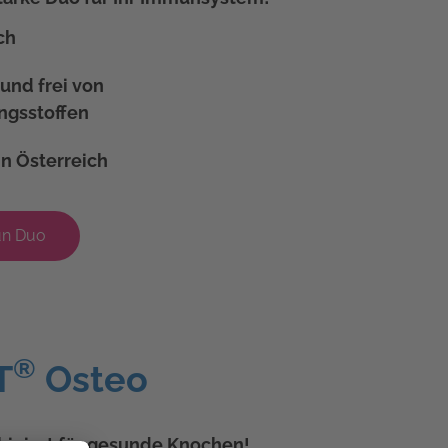
ch
und frei von
ngsstoffen
in Österreich
un Duo
®
T
Osteo
biniert für gesunde Knochen!