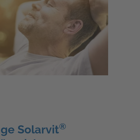
®
ige Solarvit