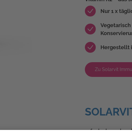
Nur 1 x tägli
Vegetarisch 
Konservieru
Hergestellt 
Zu Solarvit Imm
SOLARVI
3-fach clever kom