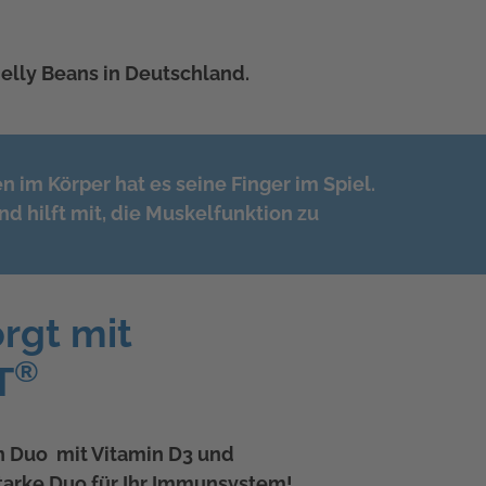
elly Beans in Deutschland.
 im Körper hat es seine Finger im Spiel.
d hilft mit, die Muskelfunktion zu
rgt mit
®
T
Duo mit Vitamin D3 und
starke Duo für Ihr Immunsystem!