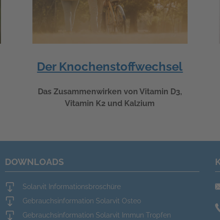
Der Knochenstoffwechsel
Das Zusammenwirken von Vitamin D3,
Vitamin K2 und Kalzium
DOWNLOADS
Solarvit Informationsbroschüre
Gebrauchsinformation Solarvit Osteo
Gebrauchsinformation Solarvit Immun Tropfen